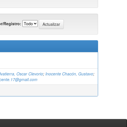
r/Registro:
atierra, Oscar Clevorio
;
Inocente Chacón, Gustavo
;
ocente.17@gmail.com