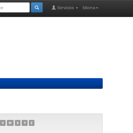
Servicios
Idioma
V
W
X
Y
Z