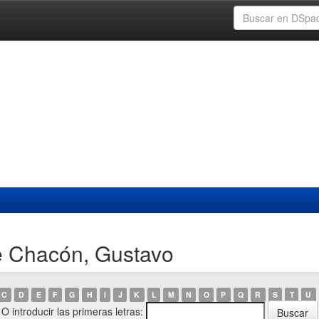
e Chacón, Gustavo
C
D
E
F
G
H
I
J
K
L
M
N
O
P
Q
R
S
T
U
O introducir las primeras letras: