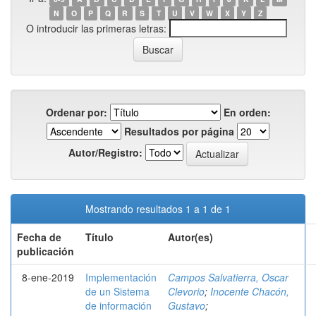
N
O
P
Q
R
S
T
U
V
W
X
Y
Z
O introducir las primeras letras:
Ordenar por:
En orden:
Resultados por página
Autor/Registro:
Mostrando resultados 1 a 1 de 1
Fecha de
Título
Autor(es)
publicación
8-ene-2019
Implementación
Campos Salvatierra, Oscar
de un Sistema
Clevorio
;
Inocente Chacón,
de información
Gustavo
;