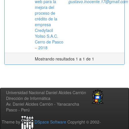
web para la
gustavo.inocente.17@gmail.com
mejora del
proceso de
crédito de la
empresa
Credyfacil
Yoilso S.A.C.
Cerro de Pasco
– 2018
Mostrando resultados 1 a 1 de 1
Universidad Nacional Daniel Alcides Carrión
Dirección de Informática
Av. Daniel Alcides Carrión - Yanacancha
Pasco - Perú
Theme by
DSpace Software
Copyright © 2002-