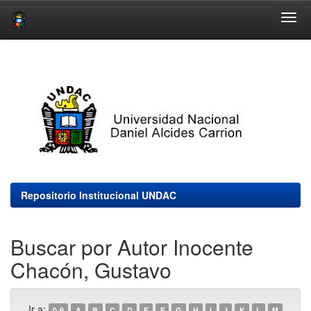
Skip
navigation
Repositorio Institucional UNDAC
Buscar por Autor Inocente
Chacón, Gustavo
Ir a:
0-9
A
B
C
D
E
F
G
H
I
J
K
L
M