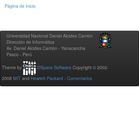
Página de inicio
Universidad Nacional Daniel Alcides Carrión
Dirección de Informática
Av. Daniel Alcides Carrión - Yanacancha
Pasco - Perú
Theme by
DSpace Software
Copyright © 2002-
2008
MIT
and
Hewlett-Packard
-
Comentarios