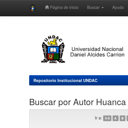
Página de inicio
Buscar
Ayuda
Skip
navigation
Repositorio Institucional UNDAC
Buscar por Autor Huanca
Ir a:
0-9
A
B