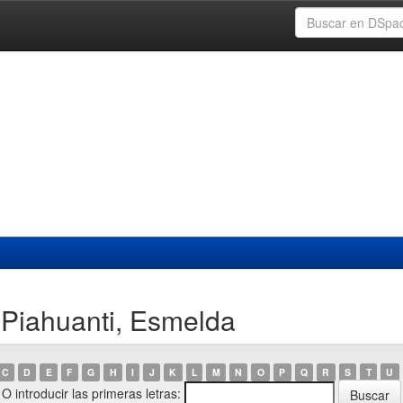
 Piahuanti, Esmelda
C
D
E
F
G
H
I
J
K
L
M
N
O
P
Q
R
S
T
U
O introducir las primeras letras: