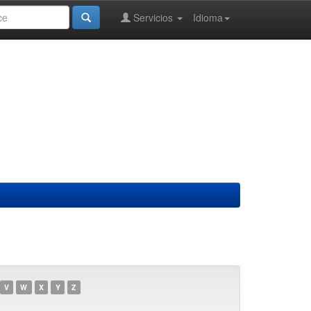
Servicios
Idioma
V
W
X
Y
Z