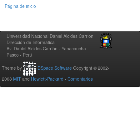
Página de inicio
Universidad Nacional Daniel Alcides Carrión
Dirección de Informática
Av. Daniel Alcides Carrión - Yanacancha
Pasco - Perú
Theme by
DSpace Software
Copyright © 2002-
2008
MIT
and
Hewlett-Packard
-
Comentarios