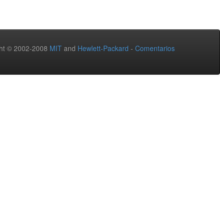
ht © 2002-2008
MIT
and
Hewlett-Packard
-
Comentarios