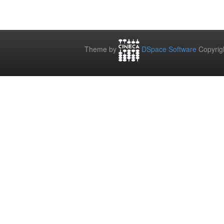
Theme by
DSpace Software
Copyrig