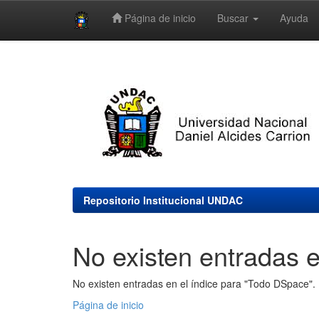
Página de inicio
Buscar
Ayuda
Skip
navigation
Repositorio Institucional UNDAC
No existen entradas e
No existen entradas en el índice para "Todo DSpace".
Página de inicio