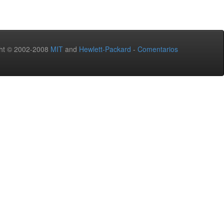
ht © 2002-2008
MIT
and
Hewlett-Packard
-
Comentarios