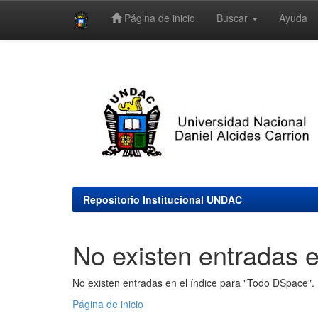
Página de inicio
Buscar
Ayuda
Skip
navigation
Repositorio Institucional UNDAC
No existen entradas e
No existen entradas en el índice para "Todo DSpace".
Página de inicio