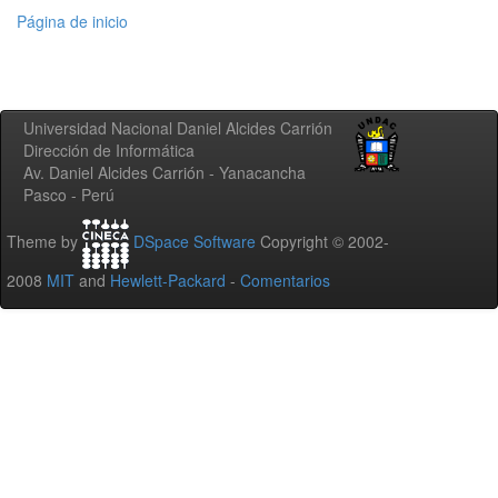
Página de inicio
Universidad Nacional Daniel Alcides Carrión
Dirección de Informática
Av. Daniel Alcides Carrión - Yanacancha
Pasco - Perú
Theme by
DSpace Software
Copyright © 2002-
2008
MIT
and
Hewlett-Packard
-
Comentarios