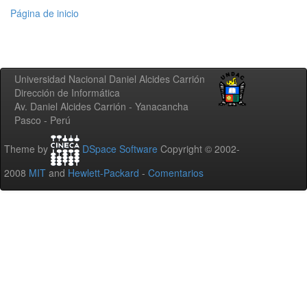
Página de inicio
Universidad Nacional Daniel Alcides Carrión
Dirección de Informática
Av. Daniel Alcides Carrión - Yanacancha
Pasco - Perú
Theme by
DSpace Software
Copyright © 2002-
2008
MIT
and
Hewlett-Packard
-
Comentarios