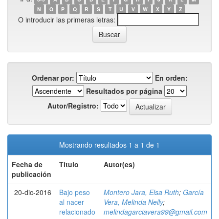
N
O
P
Q
R
S
T
U
V
W
X
Y
Z
O introducir las primeras letras:
Ordenar por:
En orden:
Resultados por página
Autor/Registro:
Mostrando resultados 1 a 1 de 1
Fecha de
Título
Autor(es)
publicación
20-dic-2016
Bajo peso
Montero Jara, Elsa Ruth
;
García
al nacer
Vera, Melinda Nelly
;
relacionado
melindagarciavera99@gmail.com