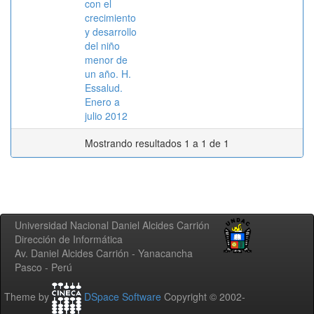
con el
crecimiento
y desarrollo
del niño
menor de
un año. H.
Essalud.
Enero a
julio 2012
Mostrando resultados 1 a 1 de 1
Universidad Nacional Daniel Alcides Carrión
Dirección de Informática
Av. Daniel Alcides Carrión - Yanacancha
Pasco - Perú
Theme by
DSpace Software
Copyright © 2002-