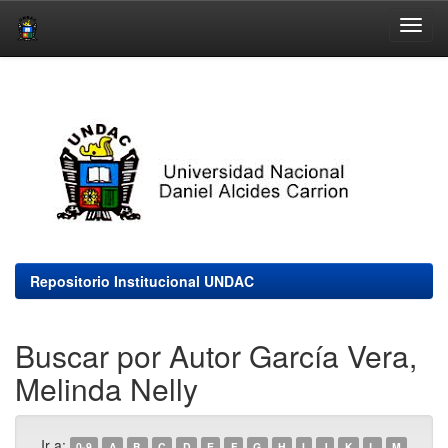
Skip
navigation
Repositorio Institucional UNDAC
Buscar por Autor García Vera,
Melinda Nelly
Ir a:
0-9
A
B
C
D
E
F
G
H
I
J
K
L
M