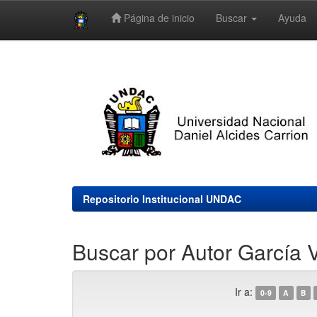
Página de inicio
Buscar
Ayuda
Skip
navigation
Repositorio Institucional UNDAC
Buscar por Autor García V
Ir a:
0-9
A
B