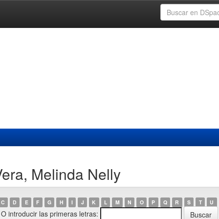
era, Melinda Nelly
C
D
E
F
G
H
I
J
K
L
M
N
O
P
Q
R
S
T
U
O introducir las primeras letras: