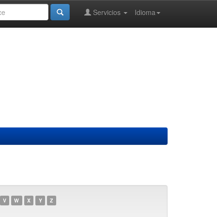
Servicios
Idioma
V
W
X
Y
Z