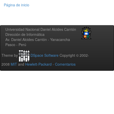
Página de inicio
Universidad Nacional Daniel Alcides Carrión
Dirección de Informática
Av. Daniel Alcides Carrión - Yanacancha
Pasco - Perú
Theme by
DSpace Software
Copyright © 2002-
2008
MIT
and
Hewlett-Packard
-
Comentarios