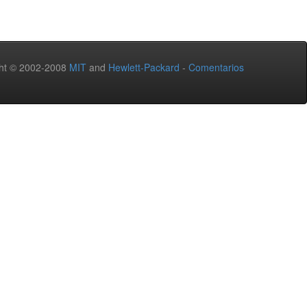
ht © 2002-2008
MIT
and
Hewlett-Packard
-
Comentarios