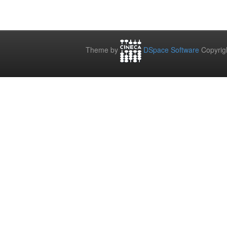
Theme by
DSpace Software
Copyrig