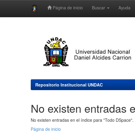
Página de inicio
Buscar
Ayuda
Skip
navigation
Repositorio Institucional UNDAC
No existen entradas e
No existen entradas en el índice para "Todo DSpace".
Página de inicio