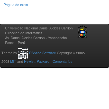
Página de inicio
Universidad Nacional Daniel Alcides Carrión
Dirección de Informática
Av. Daniel Alcides Carrión - Yanacancha
Pasco - Perú
Theme by
DSpace Software
Copyright © 2002-
2008
MIT
and
Hewlett-Packard
-
Comentarios