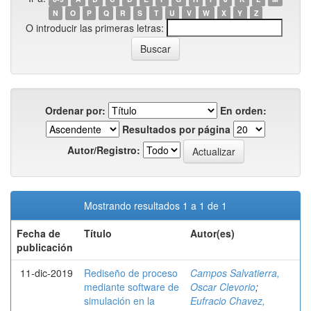
N
O
P
Q
R
S
T
U
V
W
X
Y
Z
O introducir las primeras letras:
Ordenar por:
En orden:
Resultados por página
Autor/Registro:
Mostrando resultados 1 a 1 de 1
Fecha de
Título
Autor(es)
publicación
11-dic-2019
Rediseño de proceso
Campos Salvatierra,
mediante software de
Oscar Clevorio
;
simulación en la
Eufracio Chavez,