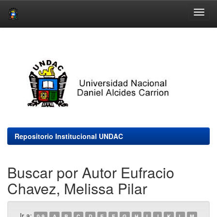
Skip
navigation
Repositorio Institucional UNDAC
Buscar por Autor Eufracio
Chavez, Melissa Pilar
Ir a:
0-9
A
B
C
D
E
F
G
H
I
J
K
L
M