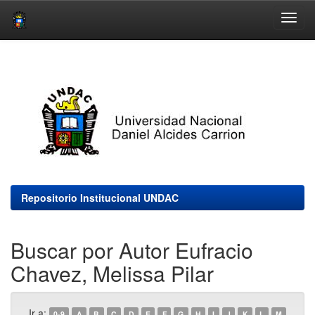
Skip
navigation
Repositorio Institucional UNDAC
Buscar por Autor Eufracio
Chavez, Melissa Pilar
Ir a:
0-9
A
B
C
D
E
F
G
H
I
J
K
L
M