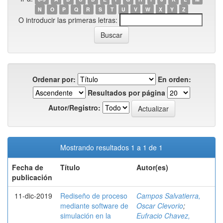
N
O
P
Q
R
S
T
U
V
W
X
Y
Z
O introducir las primeras letras:
Ordenar por:
En orden:
Resultados por página
Autor/Registro:
Mostrando resultados 1 a 1 de 1
Fecha de
Título
Autor(es)
publicación
11-dic-2019
Rediseño de proceso
Campos Salvatierra,
mediante software de
Oscar Clevorio
;
simulación en la
Eufracio Chavez,