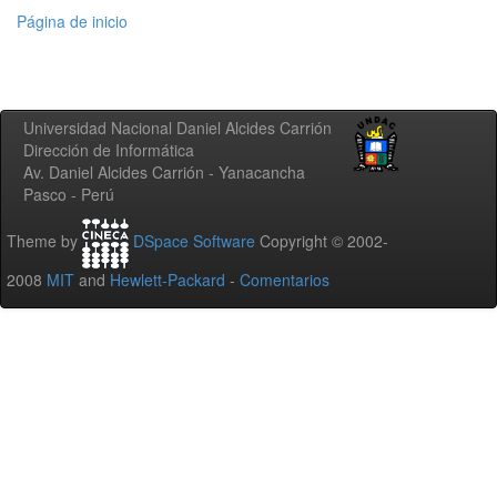
Página de inicio
Universidad Nacional Daniel Alcides Carrión
Dirección de Informática
Av. Daniel Alcides Carrión - Yanacancha
Pasco - Perú
Theme by
DSpace Software
Copyright © 2002-
2008
MIT
and
Hewlett-Packard
-
Comentarios