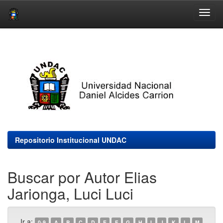
Skip
navigation
Repositorio Institucional UNDAC
Buscar por Autor Elias
Jarionga, Luci Luci
Ir a:
0-9
A
B
C
D
E
F
G
H
I
J
K
L
M