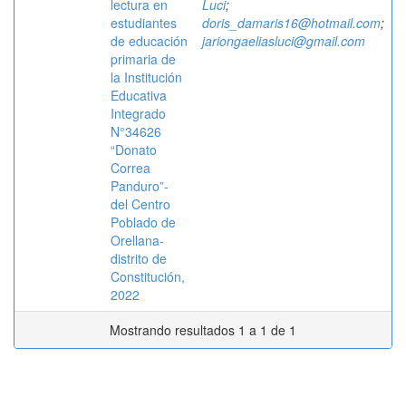
lectura en
Luci
;
estudiantes
doris_damaris16@hotmail.com
;
de educación
jariongaeliasluci@gmail.com
primaria de
la Institución
Educativa
Integrado
N°34626
“Donato
Correa
Panduro”-
del Centro
Poblado de
Orellana-
distrito de
Constitución,
2022
Mostrando resultados 1 a 1 de 1