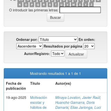
N
O
P
Q
R
S
T
U
V
W
X
Y
Z
O introducir las primeras letras:
Ordenar por:
En orden:
Resultados por página
Autor/Registro:
Mostrando resultados 1 a 1 de 1
Fecha de
Título
Autor(es)
publicación
19-ago-2025
Motivación
Minaya Lovaton, Javier Raúl
;
escolar y
Huancho Gamarra, Doris
hábitos de
Damaris
;
Elias Jarionga, Luci