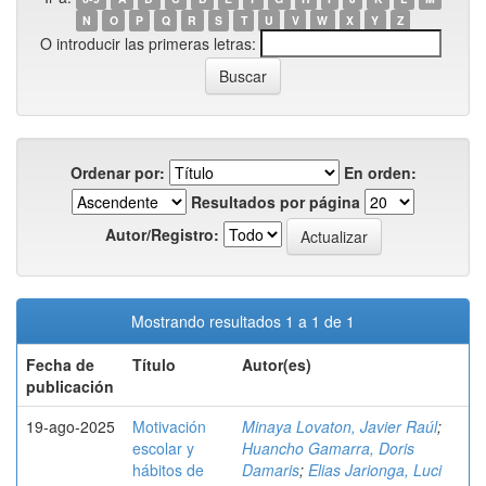
N
O
P
Q
R
S
T
U
V
W
X
Y
Z
O introducir las primeras letras:
Ordenar por:
En orden:
Resultados por página
Autor/Registro:
Mostrando resultados 1 a 1 de 1
Fecha de
Título
Autor(es)
publicación
19-ago-2025
Motivación
Minaya Lovaton, Javier Raúl
;
escolar y
Huancho Gamarra, Doris
hábitos de
Damaris
;
Elias Jarionga, Luci