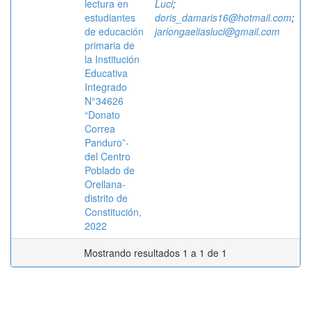
lectura en
Luci
;
estudiantes
doris_damaris16@hotmail.com
;
de educación
jariongaeliasluci@gmail.com
primaria de
la Institución
Educativa
Integrado
N°34626
“Donato
Correa
Panduro”-
del Centro
Poblado de
Orellana-
distrito de
Constitución,
2022
Mostrando resultados 1 a 1 de 1