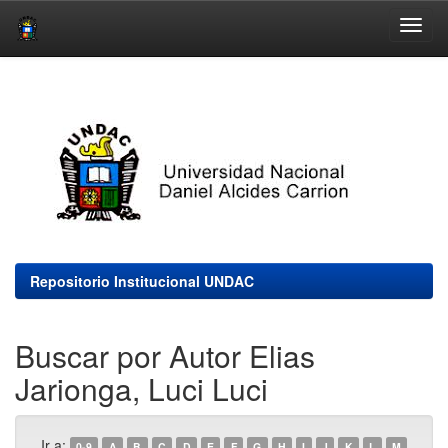
Skip
navigation
Repositorio Institucional UNDAC
Buscar por Autor Elias
Jarionga, Luci Luci
Ir a:
0-9
A
B
C
D
E
F
G
H
I
J
K
L
M