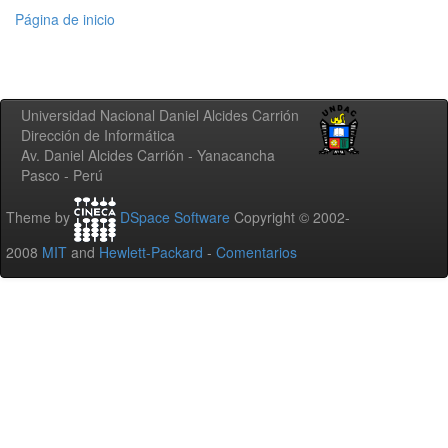
Página de inicio
Universidad Nacional Daniel Alcides Carrión
Dirección de Informática
Av. Daniel Alcides Carrión - Yanacancha
Pasco - Perú
Theme by
DSpace Software
Copyright © 2002-
2008
MIT
and
Hewlett-Packard
-
Comentarios