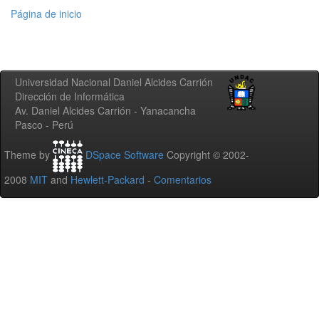
Página de inicio
Universidad Nacional Daniel Alcides Carrión
Dirección de Informática
Av. Daniel Alcides Carrión - Yanacancha
Pasco - Perú
Theme by
DSpace Software
Copyright © 2002-
2008
MIT
and
Hewlett-Packard
-
Comentarios