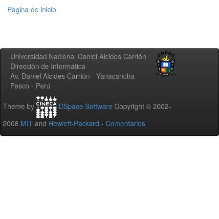
Página de inicio
Universidad Nacional Daniel Alcides Carrión
Dirección de Informática
Av. Daniel Alcides Carrión - Yanacancha
Pasco - Perú
Theme by
DSpace Software
Copyright © 2002-
2008
MIT
and
Hewlett-Packard
-
Comentarios