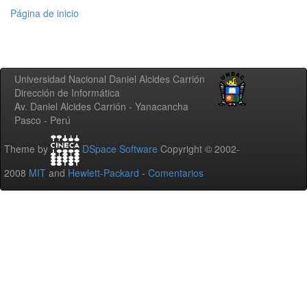
Página de inicio
Universidad Nacional Daniel Alcides Carrión
Dirección de Informática
Av. Daniel Alcides Carrión - Yanacancha
Pasco - Perú
Theme by
DSpace Software
Copyright © 2002-
2008
MIT
and
Hewlett-Packard
-
Comentarios