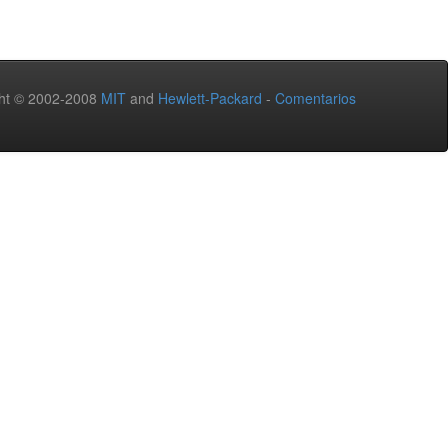
ht © 2002-2008
MIT
and
Hewlett-Packard
-
Comentarios