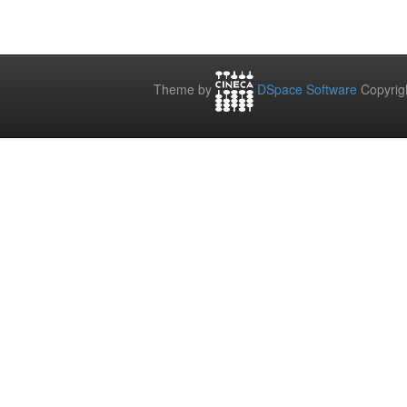
Theme by
DSpace Software
Copyrig