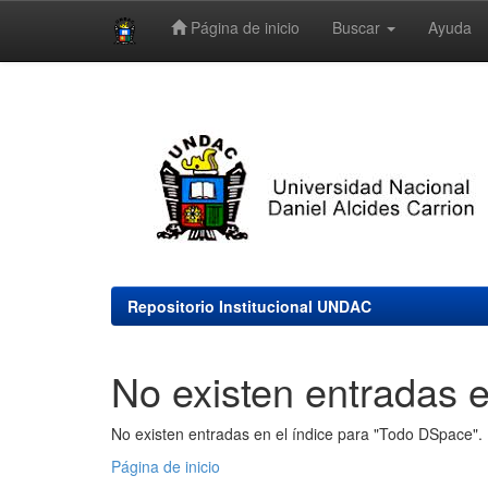
Página de inicio
Buscar
Ayuda
Skip
navigation
Repositorio Institucional UNDAC
No existen entradas e
No existen entradas en el índice para "Todo DSpace".
Página de inicio