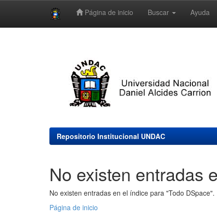
Página de inicio
Buscar
Ayuda
Skip
navigation
Repositorio Institucional UNDAC
No existen entradas e
No existen entradas en el índice para "Todo DSpace".
Página de inicio