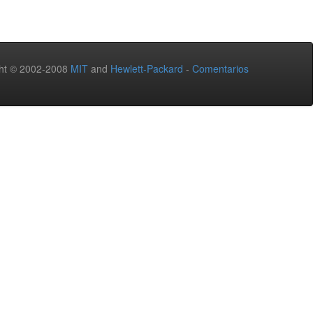
ht © 2002-2008
MIT
and
Hewlett-Packard
-
Comentarios