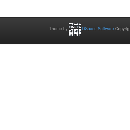
Theme by
DSpace Software
Copyrig