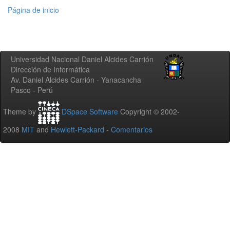
Página de inicio
Universidad Nacional Daniel Alcides Carrión
Dirección de Informática
Av. Daniel Alcides Carrión - Yanacancha
Pasco - Perú
Theme by
DSpace Software
Copyright © 2002-
2008
MIT
and
Hewlett-Packard
-
Comentarios