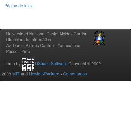
Página de inicio
Universidad Nacional Daniel Alcides Carrión
Dirección de Informática
Av. Daniel Alcides Carrión - Yanacancha
Pasco - Perú
Theme by
DSpace Software
Copyright © 2002-
2008
MIT
and
Hewlett-Packard
-
Comentarios