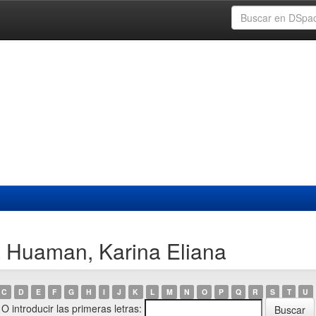
a Huaman, Karina Eliana
C
D
E
F
G
H
I
J
K
L
M
N
O
P
Q
R
S
T
U
O introducir las primeras letras: