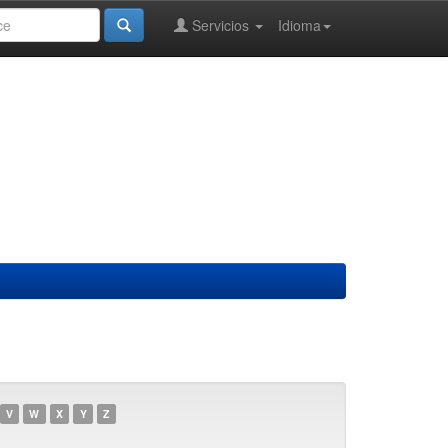
Servicios
Idioma
V
W
X
Y
Z