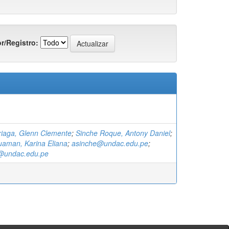
r/Registro:
iaga, Glenn Clemente
;
Sinche Roque, Antony Daniel
;
aman, Karina Eliana
;
asinche@undac.edu.pe
;
@undac.edu.pe