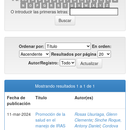
N
O
P
Q
R
S
T
U
V
W
X
Y
Z
O introducir las primeras letras:
Ordenar por:
En orden:
Resultados por página
Autor/Registro:
Mostrando resultados 1 a 1 de 1
Fecha de
Título
Autor(es)
publicación
11-mar-2024
Promoción de la
Rosas Usuriaga, Glenn
salud en el
Clemente
;
Sinche Roque,
manejo de IRAS
Antony Daniel
;
Cordova