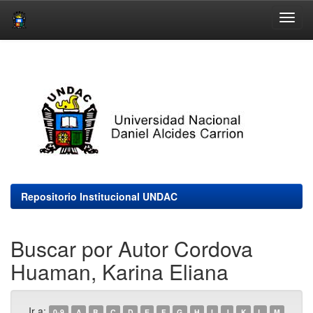
Skip
navigation
Repositorio Institucional UNDAC
Buscar por Autor Cordova
Huaman, Karina Eliana
Ir a:
0-9
A
B
C
D
E
F
G
H
I
J
K
L
M