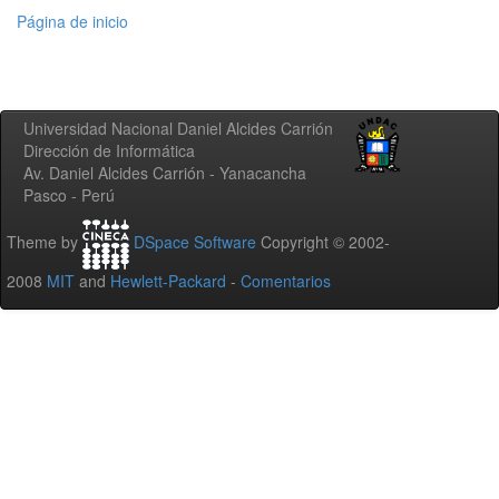
Página de inicio
Universidad Nacional Daniel Alcides Carrión
Dirección de Informática
Av. Daniel Alcides Carrión - Yanacancha
Pasco - Perú
Theme by
DSpace Software
Copyright © 2002-
2008
MIT
and
Hewlett-Packard
-
Comentarios