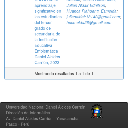
aprendizaje
Julian Aldair Ednilson
;
significativo en
Huanca Piahuanti, Esmelda
;
los estudiantes
julianaldair18142@gmail.com
;
del tercer
hesmelda26@gmail.com
grado de
secundaria de
la Institución
Educativa
Emblemática
Daniel Alcides
Carrión, 2023
Mostrando resultados 1 a 1 de 1
Universidad Nacional Daniel Alcides Carrión
Dirección de Informática
Av. Daniel Alcides Carrión - Yanacancha
Pasco - Perú