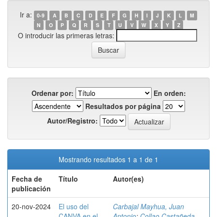
Ir a:
0-9
A
B
C
D
E
F
G
H
I
J
K
L
M
N
O
P
Q
R
S
T
U
V
W
X
Y
Z
O introducir las primeras letras:
Ordenar por:
En orden:
Resultados por página
Autor/Registro:
Mostrando resultados 1 a 1 de 1
Fecha de
Título
Autor(es)
publicación
20-nov-2024
El uso del
Carbajal Mayhua, Juan
CANVA en el
Antonio
;
Collao Castañeda,