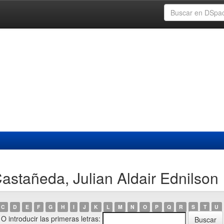
astañeda, Julian Aldair Ednilson
C
D
E
F
G
H
I
J
K
L
M
N
O
P
Q
R
S
T
U
O introducir las primeras letras: