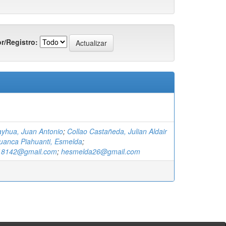
r/Registro:
ayhua, Juan Antonio
;
Collao Castañeda, Julian Aldair
uanca Piahuanti, Esmelda
;
ir18142@gmail.com
;
hesmelda26@gmail.com