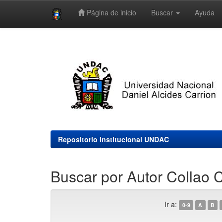
Página de inicio
Buscar
Ayuda
Skip
navigation
Repositorio Institucional UNDAC
Buscar por Autor Collao C
Ir a:
0-9
A
B