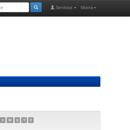
Servicios
Idioma
V
W
X
Y
Z