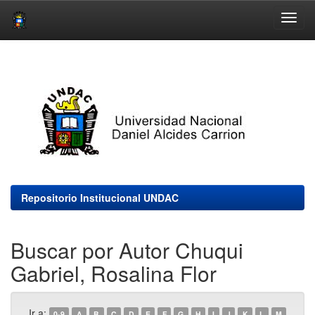
Skip
navigation
Repositorio Institucional UNDAC
Buscar por Autor Chuqui
Gabriel, Rosalina Flor
Ir a:
0-9
A
B
C
D
E
F
G
H
I
J
K
L
M