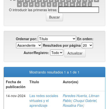
N
O
P
Q
R
S
T
U
V
W
X
Y
Z
O introducir las primeras letras:
Ordenar por:
En orden:
Resultados por página
Autor/Registro:
Mostrando resultados 1 a 1 de 1
Fecha de
Título
Autor(es)
publicación
14-nov-2024
Las redes sociales
Paredes Huerta, Litman
virtuales y el
Pablo
;
Chuqui Gabriel,
aprendizaje
Rosalina Flor
;