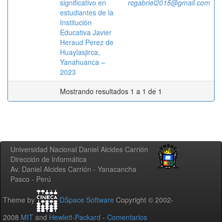
significativo en
rcgabriel2015@gmail.com
estudiantes de la
Institución
Educativa Javier
Heraud Perez de
Huaylasjirca,
Yanahuanca –
2023
Mostrando resultados 1 a 1 de 1
Universidad Nacional Daniel Alcides Carrión
Dirección de Informática
Av. Daniel Alcides Carrión - Yanacancha
Pasco - Perú
Theme by
DSpace Software
Copyright © 2002-
2008
MIT
and
Hewlett-Packard
-
Comentarios