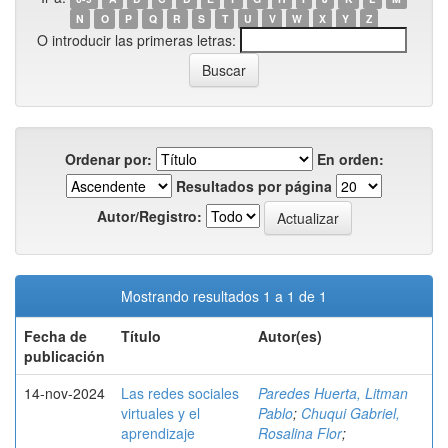
N
O
P
Q
R
S
T
U
V
W
X
Y
Z
O introducir las primeras letras:
Ordenar por:
En orden:
Resultados por página
Autor/Registro:
Mostrando resultados 1 a 1 de 1
Fecha de
Título
Autor(es)
publicación
14-nov-2024
Las redes sociales
Paredes Huerta, Litman
virtuales y el
Pablo
;
Chuqui Gabriel,
aprendizaje
Rosalina Flor
;