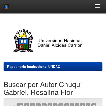
Skip
navigation
Repositorio Institucional UNDAC
Buscar por Autor Chuqui
Gabriel, Rosalina Flor
Ir a:
0-9
A
B
C
D
E
F
G
H
I
J
K
L
M