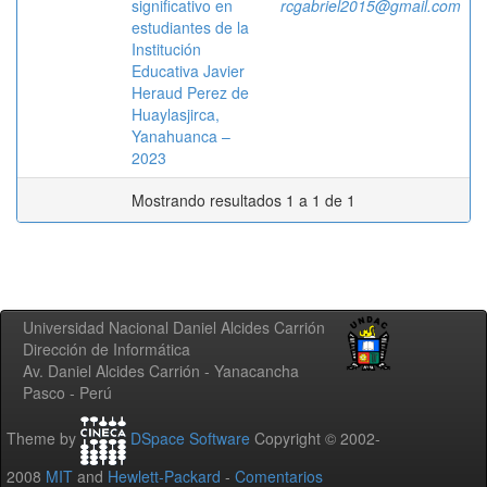
significativo en
rcgabriel2015@gmail.com
estudiantes de la
Institución
Educativa Javier
Heraud Perez de
Huaylasjirca,
Yanahuanca –
2023
Mostrando resultados 1 a 1 de 1
Universidad Nacional Daniel Alcides Carrión
Dirección de Informática
Av. Daniel Alcides Carrión - Yanacancha
Pasco - Perú
Theme by
DSpace Software
Copyright © 2002-
2008
MIT
and
Hewlett-Packard
-
Comentarios