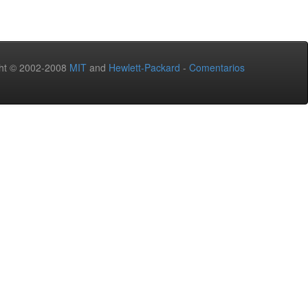
ht © 2002-2008
MIT
and
Hewlett-Packard
-
Comentarios