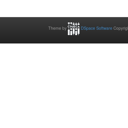
Theme by
DSpace Software
Copyrig