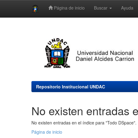
Página de inicio
Buscar
Ayuda
Skip
navigation
Repositorio Institucional UNDAC
No existen entradas e
No existen entradas en el índice para "Todo DSpace".
Página de inicio