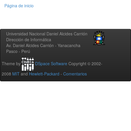
Página de inicio
Universidad Nacional Daniel Alcides Carrión
Dirección de Informática
Av. Daniel Alcides Carrión - Yanacancha
Pasco - Perú
Theme by
DSpace Software
Copyright © 2002-
2008
MIT
and
Hewlett-Packard
-
Comentarios