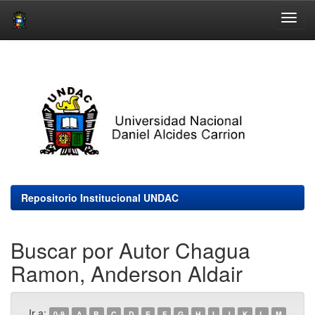
Skip
navigation
Repositorio Institucional UNDAC
Buscar por Autor Chagua
Ramon, Anderson Aldair
Ir a:
0-9
A
B
C
D
E
F
G
H
I
J
K
L
M