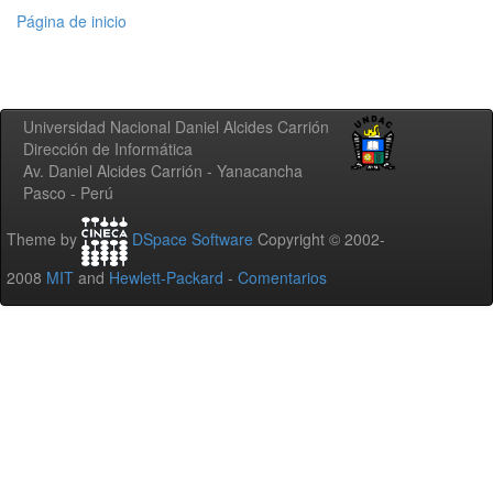
Página de inicio
Universidad Nacional Daniel Alcides Carrión
Dirección de Informática
Av. Daniel Alcides Carrión - Yanacancha
Pasco - Perú
Theme by
DSpace Software
Copyright © 2002-
2008
MIT
and
Hewlett-Packard
-
Comentarios