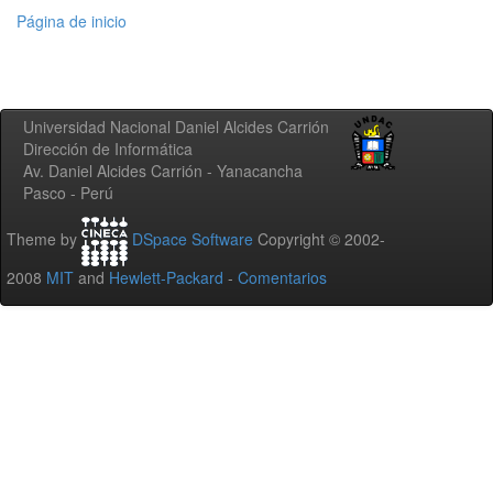
Página de inicio
Universidad Nacional Daniel Alcides Carrión
Dirección de Informática
Av. Daniel Alcides Carrión - Yanacancha
Pasco - Perú
Theme by
DSpace Software
Copyright © 2002-
2008
MIT
and
Hewlett-Packard
-
Comentarios