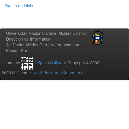
Página de inicio
Universidad Nacional Daniel Alcides Carrión
Dirección de Informática
Av. Daniel Alcides Carrión - Yanacancha
Pasco - Perú
Theme by
DSpace Software
Copyright © 2002-
2008
MIT
and
Hewlett-Packard
-
Comentarios