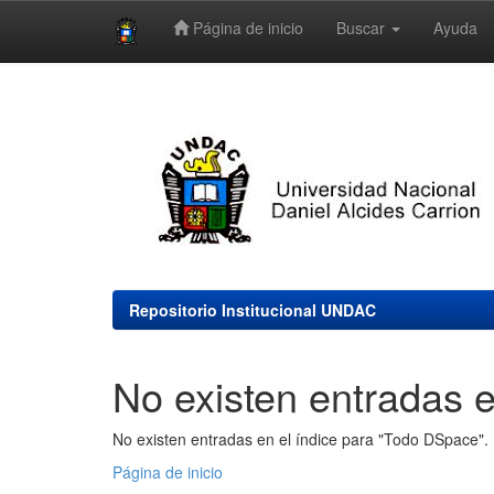
Página de inicio
Buscar
Ayuda
Skip
navigation
Repositorio Institucional UNDAC
No existen entradas e
No existen entradas en el índice para "Todo DSpace".
Página de inicio