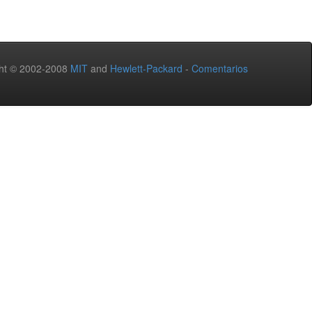
ht © 2002-2008
MIT
and
Hewlett-Packard
-
Comentarios