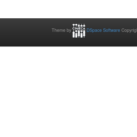
Theme by
DSpace Software
Copyrig