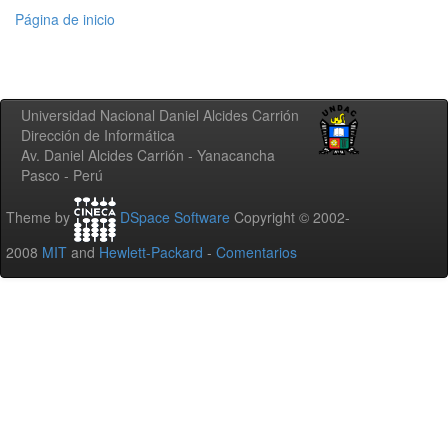
Página de inicio
Universidad Nacional Daniel Alcides Carrión
Dirección de Informática
Av. Daniel Alcides Carrión - Yanacancha
Pasco - Perú
Theme by
DSpace Software
Copyright © 2002-
2008
MIT
and
Hewlett-Packard
-
Comentarios