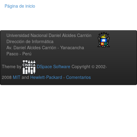
Página de inicio
Universidad Nacional Daniel Alcides Carrión
Dirección de Informática
Av. Daniel Alcides Carrión - Yanacancha
Pasco - Perú
Theme by
DSpace Software
Copyright © 2002-
2008
MIT
and
Hewlett-Packard
-
Comentarios