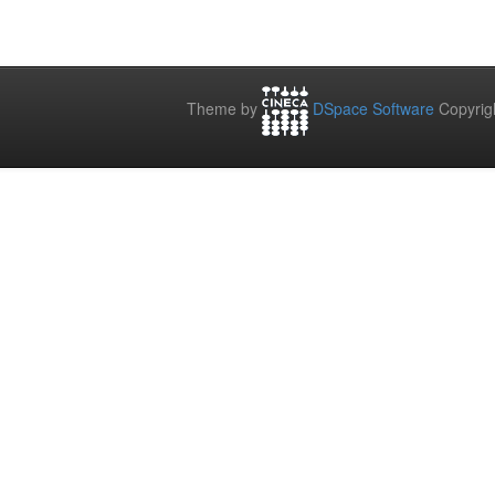
Theme by
DSpace Software
Copyrig