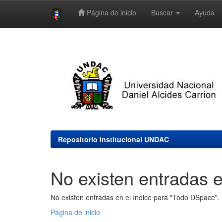
Página de inicio
Buscar
Ayuda
Skip
navigation
Repositorio Institucional UNDAC
No existen entradas e
No existen entradas en el índice para "Todo DSpace".
Página de inicio