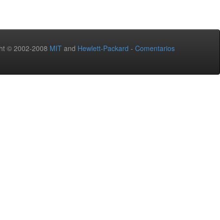
ht © 2002-2008
MIT
and
Hewlett-Packard
-
Comentarios