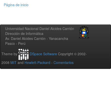
Página de inicio
Universidad Nacional Daniel Alcides Carrión
Dirección de Informática
Av. Daniel Alcides Carrión - Yanacancha
Pasco - Perú
Theme by
DSpace Software
Copyright © 2002-
2008
MIT
and
Hewlett-Packard
-
Comentarios