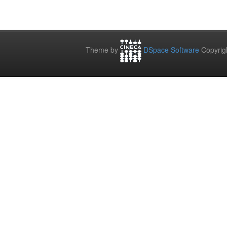
Theme by
DSpace Software
Copyrig