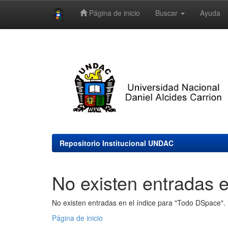
Página de inicio
Buscar
Ayuda
Skip
navigation
Repositorio Institucional UNDAC
No existen entradas e
No existen entradas en el índice para "Todo DSpace".
Página de inicio