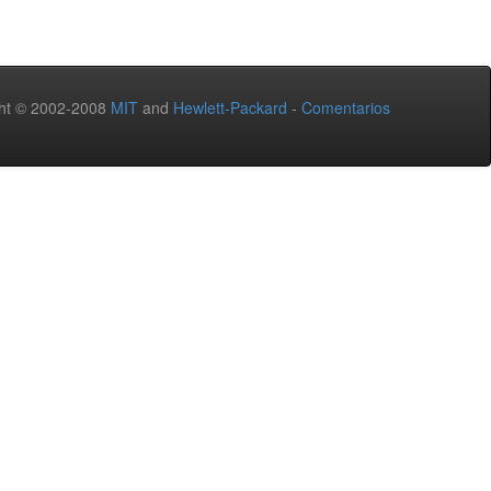
ht © 2002-2008
MIT
and
Hewlett-Packard
-
Comentarios