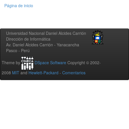
Página de inicio
Universidad Nacional Daniel Alcides Carrión
Dirección de Informática
Av. Daniel Alcides Carrión - Yanacancha
Pasco - Perú
Theme by
DSpace Software
Copyright © 2002-
2008
MIT
and
Hewlett-Packard
-
Comentarios