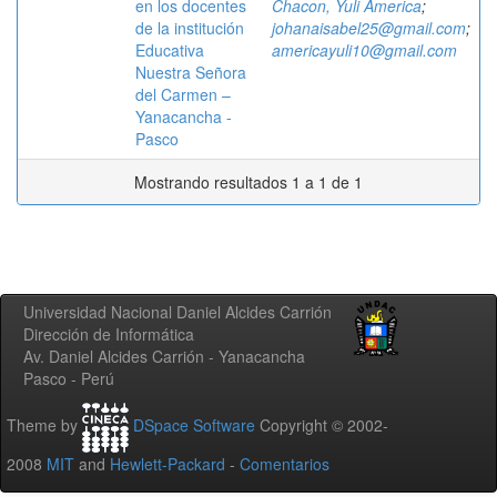
en los docentes
Chacon, Yuli America
;
de la institución
johanaisabel25@gmail.com
;
Educativa
americayuli10@gmail.com
Nuestra Señora
del Carmen –
Yanacancha -
Pasco
Mostrando resultados 1 a 1 de 1
Universidad Nacional Daniel Alcides Carrión
Dirección de Informática
Av. Daniel Alcides Carrión - Yanacancha
Pasco - Perú
Theme by
DSpace Software
Copyright © 2002-
2008
MIT
and
Hewlett-Packard
-
Comentarios