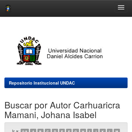
Skip
navigation
Repositorio Institucional UNDAC
Buscar por Autor Carhuaricra
Mamani, Johana Isabel
Ir a:
0-9
A
B
C
D
E
F
G
H
I
J
K
L
M