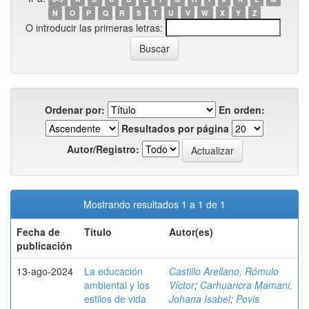
N
O
P
Q
R
S
T
U
V
W
X
Y
Z
O introducir las primeras letras:
Ordenar por:
En orden:
Resultados por página
Autor/Registro:
Mostrando resultados 1 a 1 de 1
Fecha de
Título
Autor(es)
publicación
13-ago-2024
La educación
Castillo Arellano, Rómulo
ambiental y los
Víctor
;
Carhuaricra Mamani,
estilos de vida
Johana Isabel
;
Povis