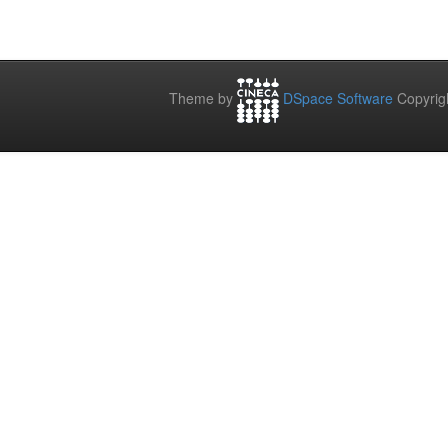
Theme by
DSpace Software
Copyrig