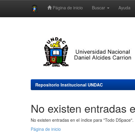
Página de inicio
Buscar
Ayuda
Skip
navigation
Repositorio Institucional UNDAC
No existen entradas e
No existen entradas en el índice para "Todo DSpace".
Página de inicio