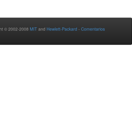
ht © 2002-2008
MIT
and
Hewlett-Packard
-
Comentarios