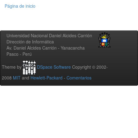
Página de inicio
Universidad Nacional Daniel Alcides Carrión
Dirección de Informática
Av. Daniel Alcides Carrión - Yanacancha
Pasco - Perú
Theme by
DSpace Software
Copyright © 2002-
2008
MIT
and
Hewlett-Packard
-
Comentarios